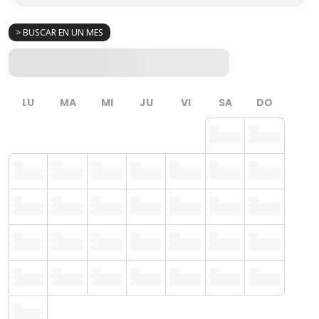
> BUSCAR EN UN MES
LU
MA
MI
JU
VI
SA
DO