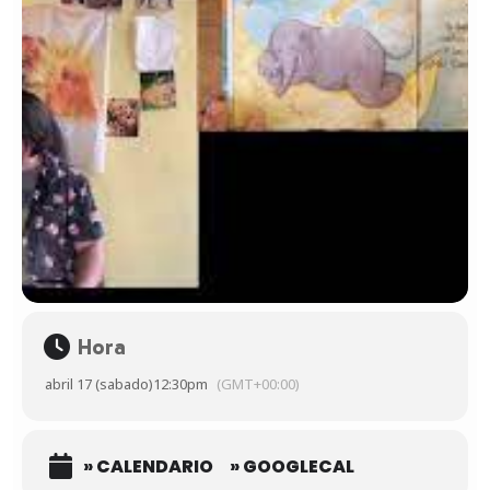
Hora
abril 17 (sabado)
12:30pm
(GMT+00:00)
» CALENDARIO
» GOOGLECAL