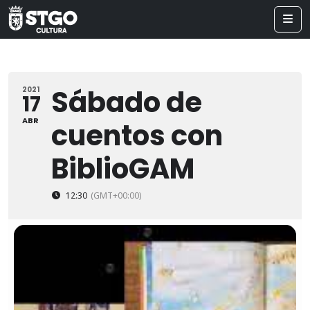
Sábado de
2021
17
ABR
cuentos con
BiblioGAM
12:30
(GMT+00:00)