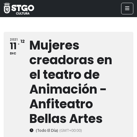
Mujeres
2021
12
11
DIC
creadoras en
el teatro de
Animación -
Anfiteatro
Bellas Artes
(Todo El Día)
(GMT+00:00)