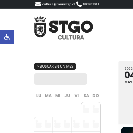
cultura@munistgo.cl
800203011
> BUSCAR EN UN MES
2022
0
MAY
LU
MA
MI
JU
VI
SA
DO