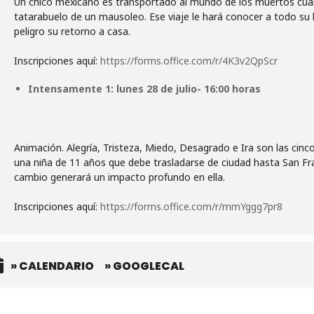
Un chico mexicano es transportado al mundo de los muertos cuando
tatarabuelo de un mausoleo. Ese viaje le hará conocer a todo su 
peligro su retorno a casa.
Inscripciones aquí:
https://forms.office.com/r/4K3v2QpScr
Intensamente 1: lunes 28 de julio- 16:00 horas
Animación. Alegría, Tristeza, Miedo, Desagrado e Ira son las cin
una niña de 11 años que debe trasladarse de ciudad hasta San Fra
cambio generará un impacto profundo en ella.
Inscripciones aquí:
https://forms.office.com/r/mmYggg7pr8
» CALENDARIO
» GOOGLECAL