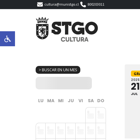
cultura@munistgo.cl
800203011
> BUSCAR EN UN MES
GR
2025
21
JUL
LU
MA
MI
JU
VI
SA
DO