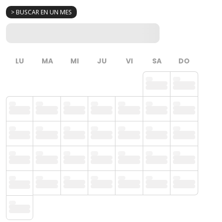
> BUSCAR EN UN MES
LU
MA
MI
JU
VI
SA
DO