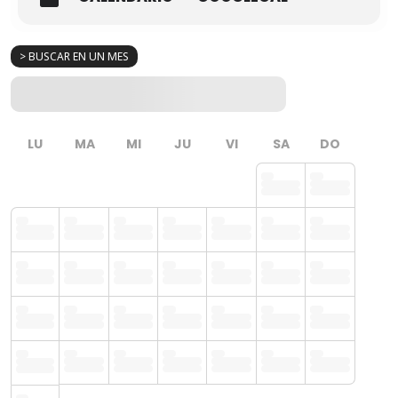
> BUSCAR EN UN MES
LU
MA
MI
JU
VI
SA
DO