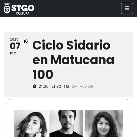
Ciclo Sidario
2020
16
07
DIC
en Matucana
100
21:30 - 21:30
(16)
(GMT+00:00)