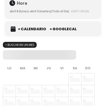
Hora
abril 8 (lunes)
-
abril 9 (martes)
(Todo el Día)
(GMT+00:00)
» CALENDARIO
» GOOGLECAL
> BUSCAR EN UN MES
LU
MA
MI
JU
VI
SA
DO