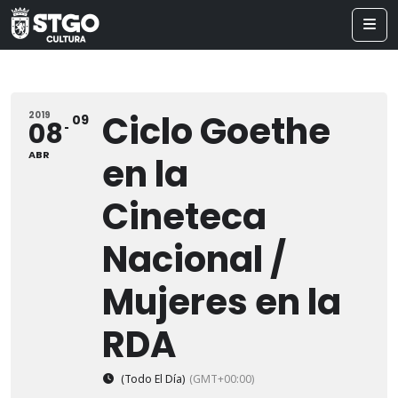
Ciclo Goethe
2019
09
08
ABR
en la
Cineteca
Nacional /
Mujeres en la
RDA
(Todo El Día)
(GMT+00:00)