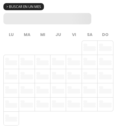
> BUSCAR EN UN MES
LU
MA
MI
JU
VI
SA
DO